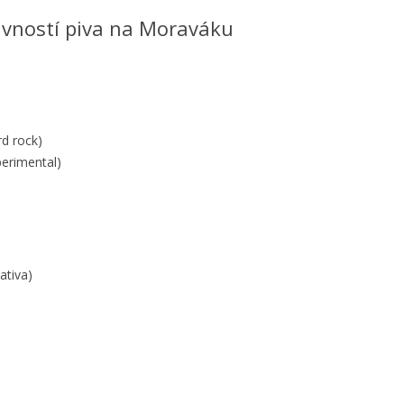
STECH PIVA
vností piva na Moraváku
d rock)
perimental)
ativa)