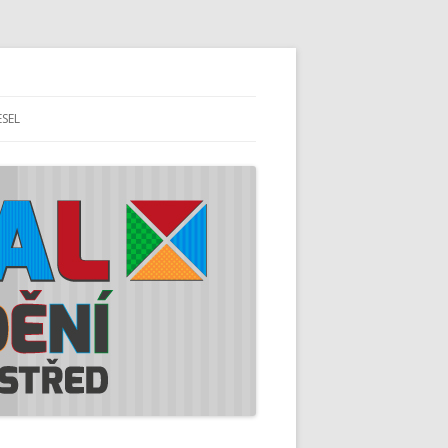
ESEL
A A SORTIMENT
 PROGRAM
NOSTÍ ŘEMESEL
H ŘEMESEL