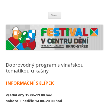
Festival v centru dění 2014
Měsíc plný chutí, vůní a zážitků
Přejít
Menu
k
obsahu
webu
Doprovodný program s vinařskou
tematikou u kašny
INFORMAČNÍ SKLÍPEK
všední dny 15.00–19.00 hod.
sobota + neděle 14.00–20.00 hod.