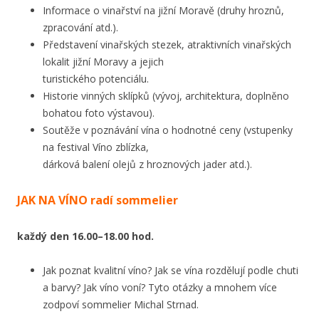
Informace o vinařství na jižní Moravě (druhy hroznů,
zpracování atd.).
Představení vinařských stezek, atraktivních vinařských
lokalit jižní Moravy a jejich
turistického potenciálu.
Historie vinných sklípků (vývoj, architektura, doplněno
bohatou foto výstavou).
Soutěže v poznávání vína o hodnotné ceny (vstupenky
na festival Víno zblízka,
dárková balení olejů z hroznových jader atd.).
JAK NA VÍNO radí sommelier
každý den 16.00–18.00 hod.
Jak poznat kvalitní víno? Jak se vína rozdělují podle chuti
a barvy? Jak víno voní? Tyto otázky a mnohem více
zodpoví sommelier Michal Strnad.