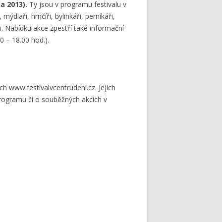
a 2013).
Ty jsou v programu festivalu v
ýdlaři, hrnčíři, bylinkáři, perníkáři,
ami. Nabídku akce zpestří také informační
0 – 18.00 hod.).
h www.festivalvcentrudeni.cz. Jejich
rogramu či o souběžných akcích v