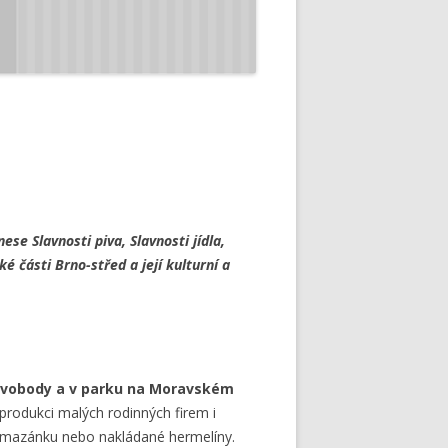
ese Slavnosti piva, Slavnosti jídla,
é části Brno-střed a její kulturní a
í Svobody a v parku na Moravském
rodukci malých rodinných firem i
pomazánku nebo nakládané hermelíny.