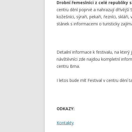
Drobní řemeslníci z celé republiky s
centru dění poprvé a nahrazují dřívější S
kožešníci, sýraři, pekaři, řezníci, sklář
stánek s informacemi o turisticky zajím
Detailní informace k festivalu, na kte
návštěvníci zde najdou kompletní info
centru Brna.
I letos bude mít Festival v centru dění t
ODKAZY:
Kontakty