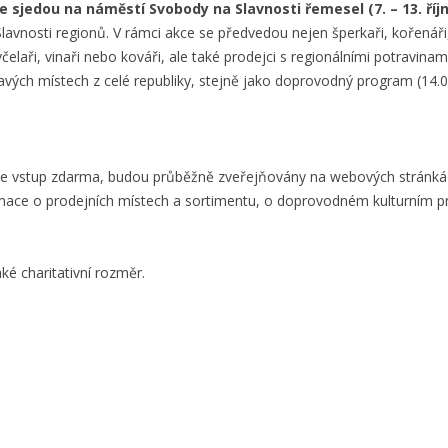
e sjedou na náměstí Svobody na Slavnosti řemesel (7. – 13. říjn
lavnosti regionů. V rámci akce se předvedou nejen šperkaři, kořenáři, m
i, včelaři, vinaři nebo kováři, ale také prodejci s regionálními potravin
avých místech z celé republiky, stejně jako doprovodný program (14.0
rý je vstup zdarma, budou průběžně zveřejňovány na webových stránkác
rmace o prodejních místech a sortimentu, o doprovodném kulturním p
aké charitativní rozměr.