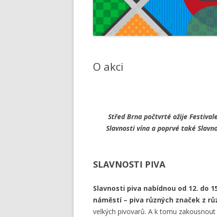
O akci
Střed Brna počtvrté ožije Festivale
Slavnosti vína a poprvé také Slavno
SLAVNOSTI PIVA
Slavnosti piva nabídnou od 12. do 
náměstí – piva různých značek z rů
velkých pivovarů. A k tomu zakousnout