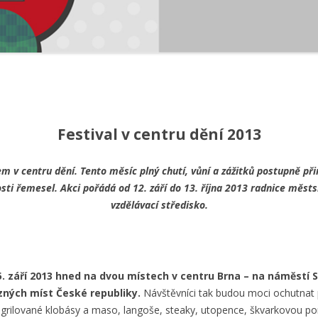
Festival v centru dění 2013
m v centru dění. Tento měsíc plný chutí, vůní a zážitků postupně přin
sti řemesel. Akci pořádá od 12. září do 13. října 2013 radnice městsk
vzdělávací středisko.
15. září 2013 hned na dvou místech v centru Brna – na náměst
zných míst České republiky.
Návštěvníci tak budou moci ochutnat p
 grilované klobásy a maso, langoše, steaky, utopence, škvarkovou 