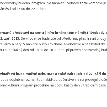
oprovodný hudební program. Na náměstí Svobody zazní komornější m
áměstí od 16.00 do 22.00 hod.
armanů představí na centrálním brněnském náměstí Svobody z
2. září 2013.
Servírovat se bude vše od předkrmů, přes hlavní chody 
várny a bary. V nabídce budou míchané alkoholické a nealkoholické, net
ódiu bude každý den od 14.00 do 18.00 hod. připraven doprovodný hu
inařství bude možné ochutnat a také zakoupit od 27. září do 4
 bude doplněna rozmanitou nabídkou občerstvení a na prodejní ploš
odný kulturní program proběhne na pódiu každý den v tradičním čase 