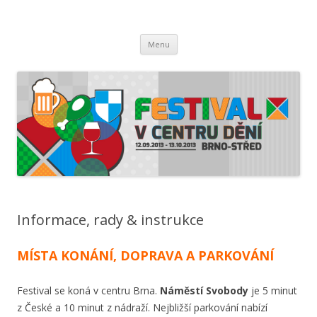
Festival v centru dění 2013
Měsíc plný chutí, vůní a zážitků
Přejít k obsahu webu
Menu
Informace, rady & instrukce
MÍSTA KONÁNÍ, DOPRAVA A PARKOVÁNÍ
Festival se koná v centru Brna.
Náměstí Svobody
je 5 minut
z České a 10 minut z nádraží. Nejbližší parkování nabízí