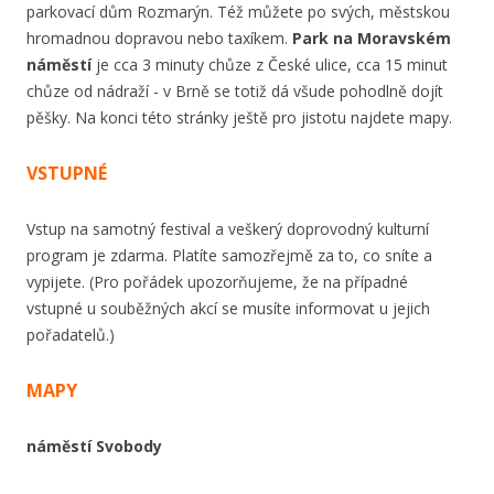
parkovací dům Rozmarýn. Též můžete po svých, městskou
hromadnou dopravou nebo taxíkem.
Park na Moravském
náměstí
je cca 3 minuty chůze z České ulice, cca 15 minut
chůze od nádraží - v Brně se totiž dá všude pohodlně dojít
pěšky. Na konci této stránky ještě pro jistotu najdete mapy.
VSTUPNÉ
Vstup na samotný festival a veškerý doprovodný kulturní
program je zdarma. Platíte samozřejmě za to, co sníte a
vypijete. (Pro pořádek upozorňujeme, že na případné
vstupné u souběžných akcí se musíte informovat u jejich
pořadatelů.)
MAPY
náměstí Svobody