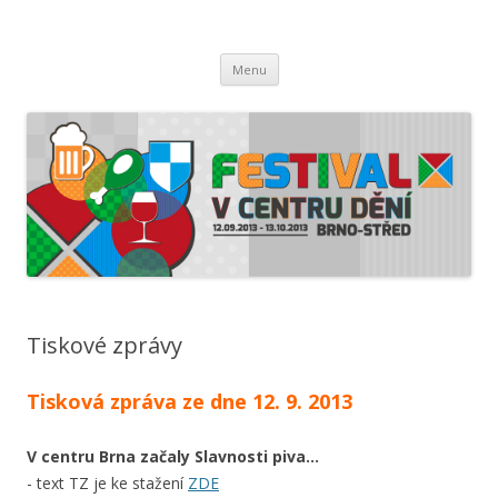
Festival v centru dění 2013
Měsíc plný chutí, vůní a zážitků
Přejít k obsahu webu
Menu
Tiskové zprávy
Tisková zpráva ze dne 12. 9. 2013
V centru Brna začaly Slavnosti piva…
- text TZ je ke stažení
ZDE